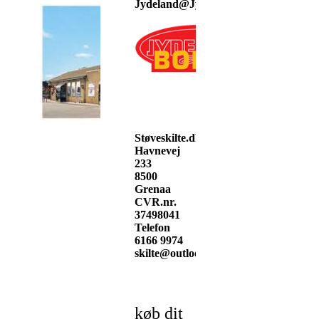
Jydeland@Jydeland.dk
Støveskilte.dk
Havnevej
233
8500
Grenaa
CVR.nr.
37498041
Telefon
6166 9974
skilte@outlook.dk
køb dit