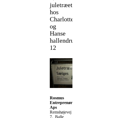
juletræet
hos
Charlotte
og
Hanse
hallendrupvej
12
Rosmus
Entreprenørservice
Aps
Remshøjevej
7, Balle