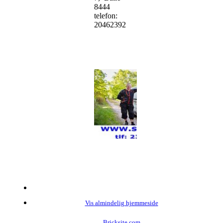
8444
telefon:
20462392
Vis almindelig hjemmeside
Bricksite.com