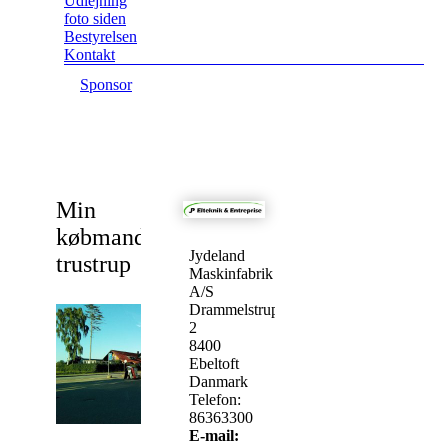
Udlejning
foto siden
Bestyrelsen
Kontakt
Sponsor
Min
købmand
Jydeland
trustrup
Maskinfabrik
A/S
Drammelstrupvej
2
8400
Ebeltoft
Danmark
Telefon:
86363300
E-mail: